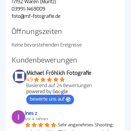
17192 Waren (Müritz)
03991-1469009
foto@mf-fotografie.de
Öffnungszeiten
Keine bevorstehenden Ereignisse
Kundenbewerungen
Michael Fröhlich Fotografie
4.9
Basierend auf 24 Bewertungen
powered by
G
o
o
g
l
e
bewerte uns auf
Ines z
vor 4 Jahren
Sehr angenehmes Shooting 