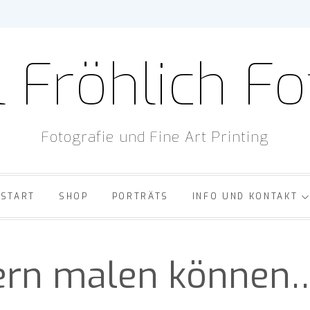
 Fröhlich F
Fotografie und Fine Art Printing
START
SHOP
PORTRÄTS
INFO UND KONTAKT
gern malen können