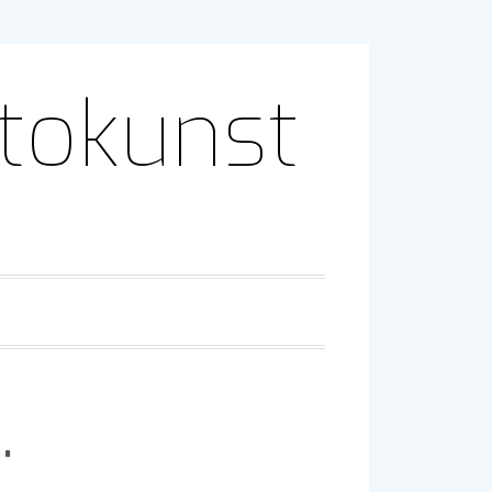
otokunst
…